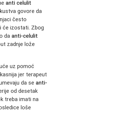
ane
anti celulit
skustva govore da
čnjaci često
i će izostati. Zbog
ko da
anti-celulit
ut zadnje lože
 kuće uz pomoć
kasnija jer terapeut
zumevaju da se
anti-
erije od desetak
 treba imati na
osledice loše