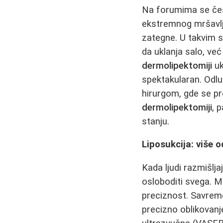
Na forumima se čest
ekstremnog mršavlj
zategne. U takvim 
da uklanja salo, već
dermolipektomiji
uk
spektakularan. Odl
hirurgom, gde se pr
dermolipektomiji
, 
stanju.
Liposukcija: više 
Kada ljudi razmišlja
osloboditi svega. 
preciznost. Savre
precizno oblikovanj