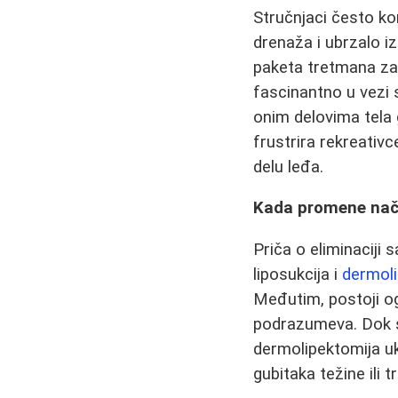
Stručnjaci često k
drenaža i ubrzalo i
paketa tretmana za
fascinantno u vez
onim delovima tela g
frustrira rekreativc
delu leđa.
Kada promene nači
Priča o eliminaciji 
liposukcija i
dermoli
Međutim, postoji og
podrazumeva. Dok s
dermolipektomija ukl
gubitaka težine ili 