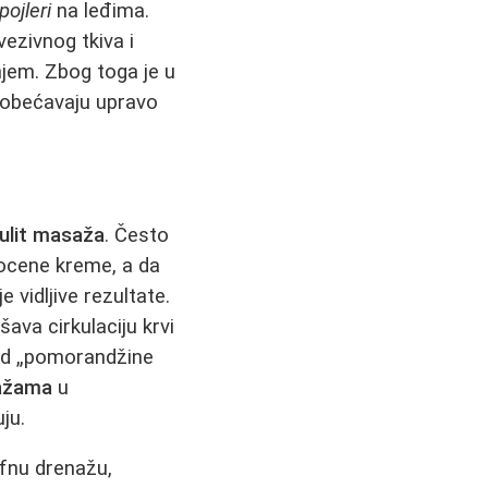
pojleri
na leđima.
vezivnog tkiva i
njem. Zbog toga je u
i obećavaju upravo
lulit masaža
. Često
pocene kreme, a da
 vidljive rezultate.
šava cirkulaciju krvi
gled „pomorandžine
sažama
u
ju.
imfnu drenažu,