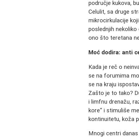
područje kukova, b
Celulit, sa druge st
mikrocirkulacije ko
poslednjih nekoliko
ono što teretana ne
Moć dodira: anti c
Kada je reč o nein
se na forumima mož
se na kraju isposta
Zašto je to tako? 
i limfnu drenažu, r
kore“ i stimuliše m
kontinuitetu, koža p
Mnogi centri danas 