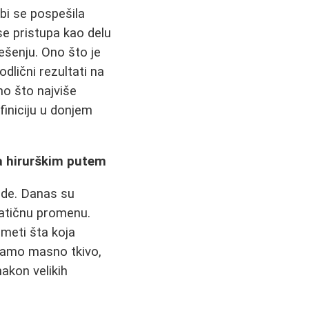
bi se pospešila
e pristupa kao delu
šenju. Ono što je
dlični rezultati na
no što najviše
efiniciju u donjem
a hirurškim putem
tode. Danas su
atičnu promenu.
umeti šta koja
samo masno tkivo,
nakon velikih