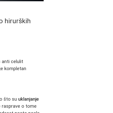
o hirurških
anti celulit
i je kompletan
kao što su
uklanjanje
e rasprave o tome