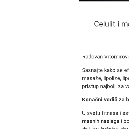
Celulit i 
Radovan Vitomirov
Saznajte kako se efi
masaže, lipolize, li
pristup najbolji za v
Konačni vodič za bo
U svetu fitnesa i es
masnih naslaga
i b