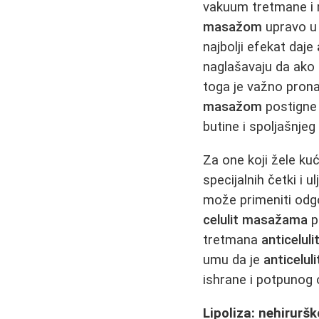
vakuum tretmane i m
masažom
upravo u 
najbolji efekat daje
naglašavaju da ak
toga je važno prona
masažom
postigne 
butine i spoljašnjeg
Za one koji žele kuć
specijalnih četki i 
može primeniti odg
celulit masažama
p
tretmana
anticelul
umu da je
anticelul
ishrane i potpunog 
Lipoliza: nehirurš