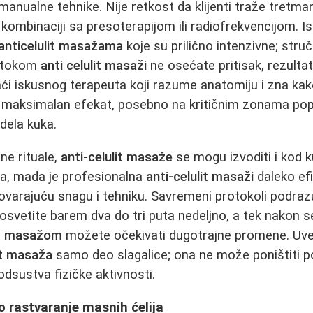
anualne tehnike. Nije retkost da klijenti traže tretm
kombinaciji sa presoterapijom ili radiofrekvencijom. I
anticelulit masažama
koje su prilično intenzivne; stru
o tokom
anti celulit masaži
ne osećate pritisak, rezultat
ći iskusnog terapeuta koji razume anatomiju i zna ka
maksimalan efekat, posebno na kritičnim zonama pop
 dela kuka.
ne rituale,
anti-celulit masaže
se mogu izvoditi i kod
ulja, mada je profesionalna
anti-celulit masaži
daleko efi
ovarajuću snagu i tehniku. Savremeni protokoli podra
osvetite barem dva do tri puta nedeljno, a tek nakon s
it masažom
možete očekivati dugotrajne promene. Uvek
it masaža
samo deo slagalice; ona ne može poništiti p
odsustva fizičke aktivnosti.
ko rastvaranje masnih ćelija