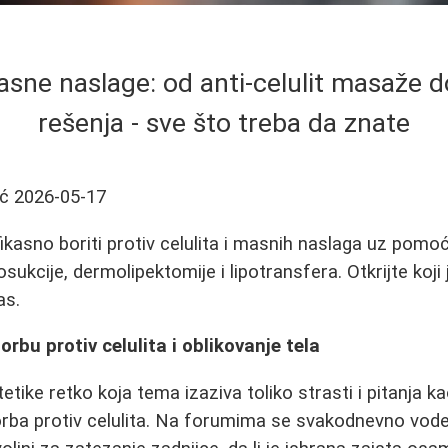
masne naslage: od anti-celulit masaže d
rešenja - sve što treba da znate
ić
2026-05-17
kasno boriti protiv celulita i masnih naslaga uz pomoć 
posukcije, dermolipektomije i lipotransfera. Otkrijte koj
as.
rbu protiv celulita i oblikovanje tela
tetike retko koja tema izaziva toliko strasti i pitanja 
orba protiv celulita. Na forumima se svakodnevno vod