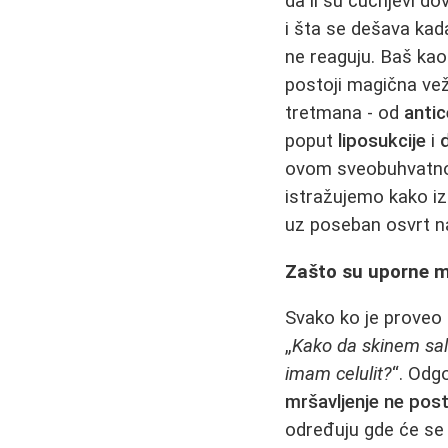
da li su čučnjevi do
i šta se dešava ka
ne reaguju. Baš kao
postoji magična vež
tretmana - od
antic
poput
liposukcije
i
ovom sveobuhvatnom
istražujemo kako iz
uz poseban osvrt n
Zašto su uporne ma
Svako ko je proveo 
„
Kako da skinem sal
imam celulit?
“. Odg
mršavljenje ne post
određuju gde će se 