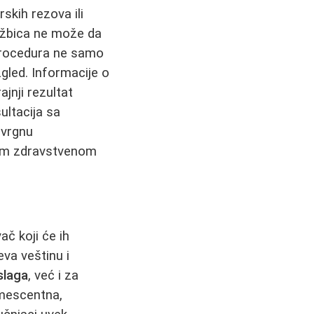
skih rezova ili
ežbica ne može da
procedura ne samo
zgled. Informacije o
ajnji rezultat
ltacija sa
dvrgnu
štem zdravstvenom
ač koji će ih
eva veštinu i
slaga
, već i za
umescentna,