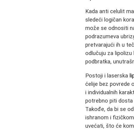
Kada anti celulit m
sledeći logičan kor
može se odnositi na 
podrazumeva ubrizg
pretvarajući ih u te
odlučuju za lipoliz
podbratka, unutrašn
Postoji i laserska
li
ćelije bez povrede 
i individualnih kara
potrebno piti dosta
Takođe, da bi se odr
ishranom i fizičkom
uvećati, što će kom