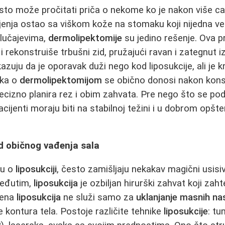
o može pročitati priča o nekome ko je nakon više car
enja ostao sa viškom kože na stomaku koji nijedna v
slučajevima,
dermolipektomije
su jedino rešenje. Ova 
 i rekonstruiše trbušni zid, pružajući ravan i zategnut i
azuju da je oporavak duži nego kod liposukcije, ali je kr
uka o
dermolipektomijom
se obično donosi nakon konsu
ecizno planira rez i obim zahvata. Pre nego što se po
pacijenti moraju biti na stabilnoj težini i u dobrom op
od običnog vađenja sala
ju o
liposukciji
, često zamišljaju nekakav magični usisiv
Međutim,
liposukcija
je ozbiljan hirurški zahvat koji zaht
mena
liposukcija
ne služi samo za
uklanjanje masnih na
e kontura tela. Postoje različite tehnike
liposukcije
: t