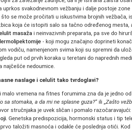
voljni za zatezanje zadnjice, da li je ishrana zaista o
da uprkos svakodnevnom vežbanju i dalje postoje zone
 što se može pročitati u iskustvima brojnih vežbača, is
bica koja će istopiti salo sa tačno određenog mesta, al
elulit masaža
i neinvazivnih preparata, pa sve do hirurš
dermolipektomije
- koji mogu značajno doprineti kona
 vodiču, namenjenom svima koji su spremni da ulože
gleda put od prvih koraka u teretani do naprednih med
a najčešće nedoumice.
sne naslage i celulit tako tvrdoglavi?
i malo vremena na fitnes forumima zna da je jedno od 
o sa stomaka, a da mi ne splasne guza?
“ ili „
Zašto vežb
ovor stručnjaka je uvek sličan i pomalo razočaravajući
oji
. Genetska predispozicija, hormonski status i tip te
prvo taložiti masnoća i odakle će poslednja otići. Kod