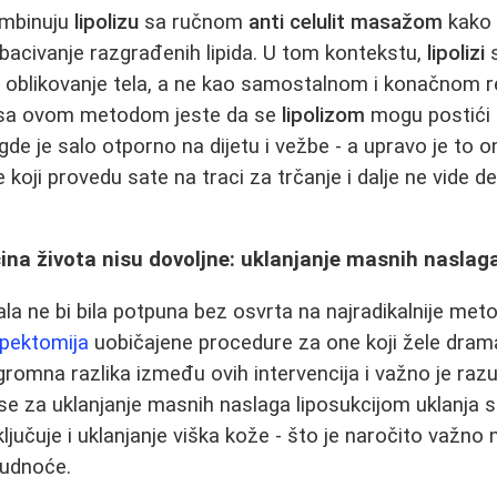
ombinuju
lipolizu
sa ručnom
anti celulit masažom
kako 
zbacivanje razgrađenih lipida. U tom kontekstu,
lipolizi
s
 oblikovanje tela, a ne kao samostalnom i konačnom re
i sa ovom metodom jeste da se
lipolizom
mogu postići o
de je salo otporno na dijetu i vežbe - a upravo je to o
e koji provedu sate na traci za trčanje i dalje ne vide d
na života nisu dovoljne: uklanjanje masnih naslag
sala ne bi bila potpuna bez osvrta na najradikalnije me
pektomija
uobičajene procedure za one koji žele dram
romna razlika između ovih intervencija i važno je raz
e za uklanjanje masnih naslaga liposukcijom uklanja 
jučuje i uklanjanje viška kože - što je naročito važno 
trudnoće.