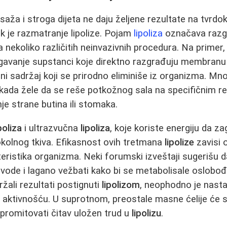
asaža i stroga dijeta ne daju željene rezultate na tvrd
ak je razmatranje lipolize. Pojam
lipoliza
označava razgr
nekoliko različitih neinvazivnih procedura. Na primer, 
avanje supstanci koje direktno razgrađuju membranu 
čni sadržaj koji se prirodno eliminiše iz organizma. Mnog
u kada žele da se reše potkožnog sala na specifičnim r
je strane butina ili stomaka.
poliza
i ultrazvučna
lipoliza
, koje koriste energiju da z
okolnog tkiva. Efikasnost ovih tretmana
lipolize
zavisi 
kteristika organizma. Neki forumski izveštaji sugerišu 
 vode i lagano vežbati kako bi se metabolisale oslobo
žali rezultati postignuti
lipolizom
, neophodno je nasta
 aktivnošću. U suprotnom, preostale masne ćelije će 
promitovati čitav uložen trud u
lipolizu
.