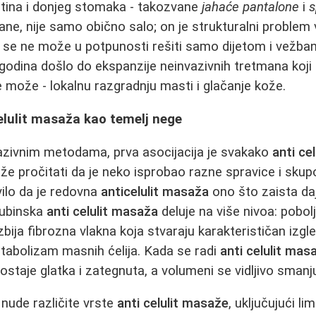
utina i donjeg stomaka - takozvane
jahaće pantalone
i
s
rane, nije samo obično salo; on je strukturalni problem 
ji se ne može u potpunosti rešiti samo dijetom i vežba
 godina došlo do ekspanzije neinvazivnih tretmana koj
 može - lokalnu razgradnju masti i glačanje kože.
elulit masaža kao temelj nege
vazivnim metodama, prva asocijacija je svakako
anti ce
e pročitati da je neko isprobao razne spravice i sku
vilo da je redovna
anticelulit masaža
ono što zaista daje
Dubinska
anti celulit masaža
deluje na više nivoa: pobolj
azbija fibrozna vlakna koja stvaraju karakterističan iz
etabolizam masnih ćelija. Kada se radi
anti celulit ma
ostaje glatka i zategnuta, a volumeni se vidljivo smanju
nude različite vrste
anti celulit masaže
, uključujući l