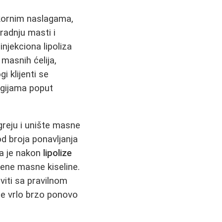
okornim naslagama,
adnju masti i
injekciona lipoliza
masnih ćelija,
i klijenti se
egijama poput
agreju i unište masne
od broja ponavljanja
da je nakon
lipolize
đene masne kiseline.
viti sa pravilnom
se vrlo brzo ponovo