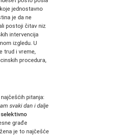
samdeset posto posla
 koje jednostavno
tina je da ne
i postoji čitav niz
kih intervencija
čnom izgledu. U
 trud i vreme,
icinskih procedura,
najčešćih pitanja:
am svaki dan i dalje
:
selektivno
lesne građe
 žena je to najčešće