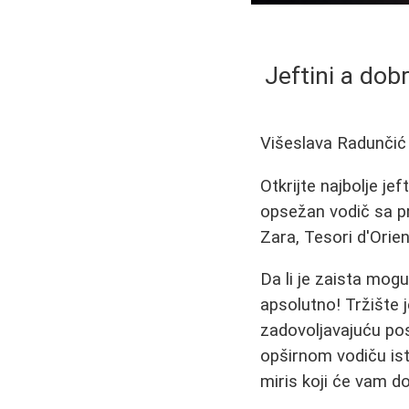
Jeftini a dob
Višeslava Radunčić
Otkrijte najbolje je
opsežan vodič sa pr
Zara, Tesori d'Orie
Da li je zaista mog
apsolutno! Tržište j
zadovoljavajuću po
opširnom vodiču is
miris koji će vam d