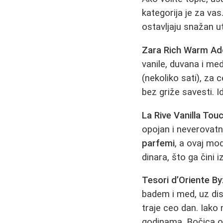
kategorija je za vas
ostavljaju snažan ut
Zara Rich Warm Add
vanile, duvana i me
(nekoliko sati), za
bez griže savesti. I
La Rive Vanilla Tou
opojan i neverovatn
parfemi
, a ovaj mo
dinara, što ga čini 
Tesori d’Oriente B
badem i med, uz dis
traje ceo dan. Iako 
godinama. Bočica o