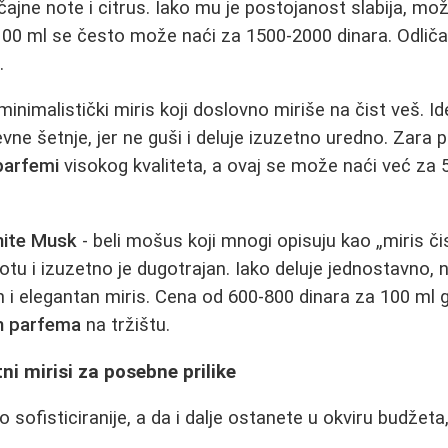
ajne note i citrus. Iako mu je postojanost slabija, mož
100 ml se često može naći za 1500-2000 dinara. Odliča
.
minimalistički miris koji doslovno miriše na čist veš. I
evne šetnje, jer ne guši i deluje izuzetno uredno. Zara 
 parfemi
visokog kvaliteta, a ovaj se može naći već za
.
hite Musk
- beli mošus koji mnogi opisuju kao „miris či
otu i izuzetno je dugotrajan. Iako deluje jednostavno
an i elegantan miris. Cena od 600-800 dinara za 100 ml 
ih parfema
na tržištu.
ni mirisi za posebne prilike
o sofisticiranije, a da i dalje ostanete u okviru budžet