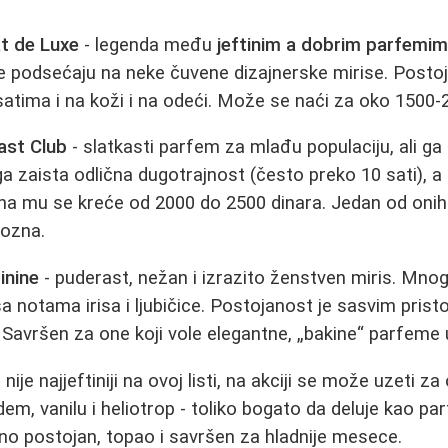
t de Luxe
- legenda među
jeftinim a dobrim parfemi
je podsećaju na neke čuvene dizajnerske mirise. Posto
 satima i na koži i na odeći. Može se naći za oko 1500-
ast Club
- slatkasti parfem za mlađu populaciju, ali ga 
 zaista odlična dugotrajnost (često preko 10 sati), a m
na mu se kreće od 2000 do 2500 dinara. Jedan od onih
ozna.
inine
- puderast, nežan i izrazito ženstven miris. Mno
 notama irisa i ljubičice. Postojanost je sasvim pristo
. Savršen za one koji vole elegantne, „bakine“ parfem
 nije najjeftiniji na ovoj listi, na akciji se može uzeti z
dem, vanilu i heliotrop - toliko bogato da deluje kao p
tno postojan, topao i savršen za hladnije mesece.