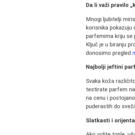
Da li važi pravilo 
Mnogi ljubitelji mir
korisnika pokazuju 
parfemima kriju se 
Ključ je u biranju 
donosimo pregled
n
Najbolji jeftini p
Svaka koža različit
testirate parfem na 
na cenu i postojano
puderastih do svežih
Slatkasti i orijenta
Ako volite tople, uš