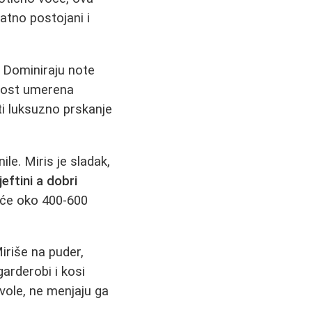
tno postojani i
e. Dominiraju note
ajnost umerena
ti luksuzno prskanje
le. Miris je sladak,
jeftini a dobri
eće oko 400-600
iriše na puder,
arderobi i kosi
avole, ne menjaju ga