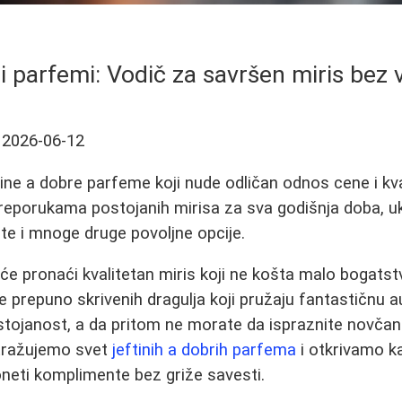
ri parfemi: Vodič za savršen miris bez 
2026-06-12
ftine a dobre parfeme koji nude odličan odnos cene i kva
eporukama postojanih mirisa za sva godišnja doba, ukl
nte i mnoge druge povoljne opcije.
uće pronaći kvalitetan miris koji ne košta malo bogatst
e prepuno skrivenih dragulja koji pružaju fantastičnu a
stojanost, a da pritom ne morate da ispraznite novčan
tražujemo svet
jeftinih a dobrih parfema
i otkrivamo k
oneti komplimente bez griže savesti.