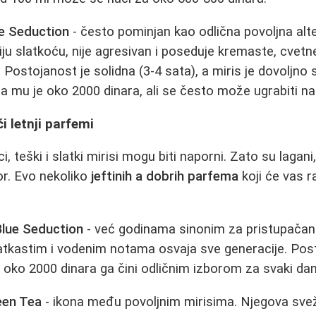
e Seduction
- često pominjan kao odlična povoljna alt
iju slatkoću, nije agresivan i poseduje kremaste, cvetn
 Postojanost je solidna (3-4 sata), a miris je dovoljno
na mu je oko 2000 dinara, ali se često može ugrabiti na
i letnji parfemi
 teški i slatki mirisi mogu biti naporni. Zato su lagani
or. Evo nekoliko
jeftinih a dobrih parfema
koji će vas ra
Blue Seduction
- već godinama sinonim za pristupačan l
atkastim i vodenim notama osvaja sve generacije. Pos
 oko 2000 dinara ga čini odličnim izborom za svaki dan
een Tea
- ikona među povoljnim mirisima. Njegova sve