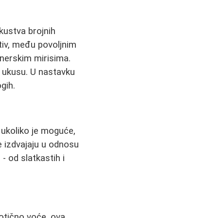
skustva brojnih
tiv, među povoljnim
jnerskim mirisima.
m ukusu. U nastavku
gih.
 ukoliko je moguće,
se izdvajaju u odnosu
 od slatkastih i
zotično voće, ova