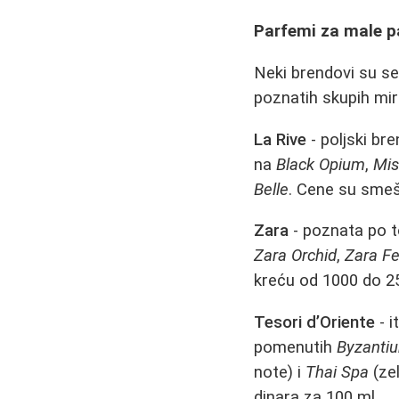
Parfemi za male pa
Neki brendovi su se
poznatih skupih mir
La Rive
- poljski bre
na
Black Opium
,
Mi
Belle
. Cene su smeš
Zara
- poznata po t
Zara Orchid
,
Zara 
kreću od 1000 do 25
Tesori d’Oriente
- i
pomenutih
Byzanti
note) i
Thai Spa
(zel
dinara za 100 ml.