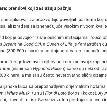
re: brendovi koji zaslužuju pažnju
 specijalizovali za proizvodnju
povoljnih parfema
koji 
isa, ali izrađeni sa iznenađujuće visokim nivoom kvalit
nd koji je osvojio tržište odličnim imitacijama.
Touch o
ss Dream
na
Good Girl
, a
Queen of Life
je fantastičan d
ne (300-800 dinara), a postojanost često iznenađujuć
ome što gotovo svaki njihov parfem ima svoj skupi ori
Femme
(inspirisan
Hypnotic Poison
) samo su neki od fav
00 dinara, a mirisi su često neverovatno slični dizajne
talijanska kuća sa prepoznatljivim orijentalnim notama
um
i
White Musk
, tu su i
Fior di Loto
(lotos i kokos),
Ayu
eni, travnati miris). Svi su izuzetno postojani, a cena 