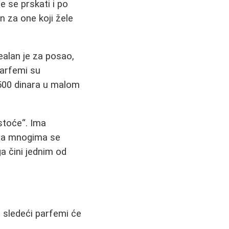
e se prskati i po
n za one koji žele
dealan je za posao,
parfemi su
 500 dinara u malom
stoće“. Ima
, na mnogima se
ga čini jednim od
a, sledeći parfemi će