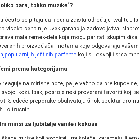
„koliko para, toliko muzike“?
isa često se pitaju da li cena zaista određuje kvalitet. I
da visoka cena nije uvek garancija zadovoljstva. Napro
prava mala remek‑dela koja mogu parirati skupim diza
proverenih proizvođača i notama koje odgovaraju vaše
ajpopularnijih jeftinih parfema
koji su osvojili srca mno
arfemi prema kategorijama
o reaguje na mirisne note, pa je važno da pre kupovine,
svojoj koži. Ipak, postoje neki provereni favoriti koji 
st. Sledeće preporuke obuhvataju širok spektar aroma -
 i citrusnih.
lni mirisi za ljubitelje vanile i kokosa
uškane mirise koji asociraju na kolače, karamelu ili eg