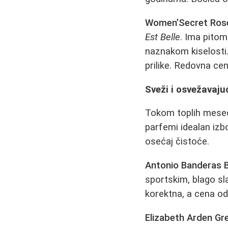
Women’Secret Ros
Est Belle
. Ima pitom
naznakom kiselosti.
prilike. Redovna ce
Sveži i osvežavajuć
Tokom toplih meseci,
parfemi idealan izb
osećaj čistoće.
Antonio Banderas 
sportskim, blago sl
korektna, a cena od
Elizabeth Arden Gr