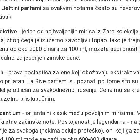
.
Jeftini parfemi
sa ovakvim notama često su neverova
isak.
ictive
- jedan od najhvaljenijih mirisa iz Zara kolekcij
da, zbog čega je izuzetno zavodljiv i topao. Iako je tr
 cenu od oko 2000 dinara za 100 ml, možete sebi priušti
dealno za jesenje i zimske dane.
ch
- prava poslastica za one koji obožavaju ekstrakt vani
o prijatan. La Rive parfemi su poznati po tome što su
del je odličan za svakodnevno nošenje. Cena mu se kr
izuzetno pristupačnim.
yzantium
- orijentalni klasik među povoljnim mirisima. M
kretne začinske note. Postojanost je legendarna - na g
nije za svakoga (nekima deluje preteško), oni koji ga z
d 100 ml može se naći za oko 600-800 dinara.