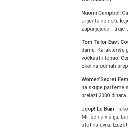
Naomi Campbell Ca
orijentalne note ko
zapanjujuća - traje
Tom Tailor East Co
dame. Karakteriše ga
voćkast i topao. Ce
okolina odmah prep
Women’Secret Fem
na skupe parfeme sa
prelazi 2000 dinara
Joop! Le Bain
- iako
Miriše na višnju, ba
stotina evra. Izuze