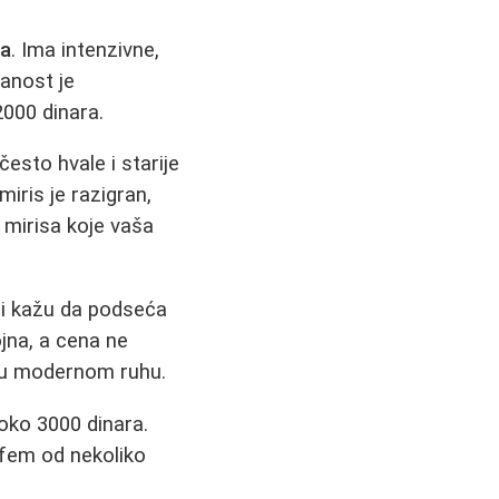
ma
. Ima intenzivne,
janost je
2000 dinara.
često hvale i starije
iris je razigran,
 mirisa koje vaša
gi kažu da podseća
jna, a cena ne
e u modernom ruhu.
a oko 3000 dinara.
arfem od nekoliko