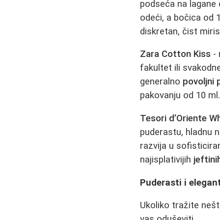
podseća na lagane č
odeći, a bočica od 
diskretan, čist miris
Zara Cotton Kiss
- 
fakultet ili svakodn
generalno
povoljni
pakovanju od 10 ml
Tesori d’Oriente W
puderastu, hladnu n
razvija u sofisticir
najisplativijih
jeftin
Puderasti i elegant
Ukoliko tražite nešt
vas oduševiti.