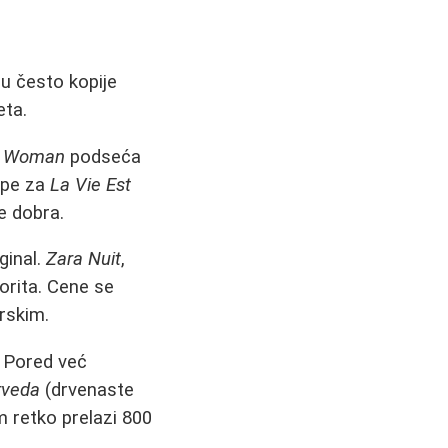
su često kopije
eta.
f Woman
podseća
upe za
La Vie Est
e dobra.
ginal.
Zara Nuit
,
orita. Cene se
rskim.
. Pored već
rveda
(drvenaste
im retko prelazi 800