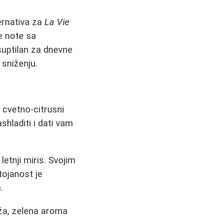
ernativa za
La Vie
e note sa
 suptilan za dnevne
 sniženju.
, cvetno‑citrusni
shladiti i dati vam
etnji miris. Svojim
tojanost je
.
ža, zelena aroma