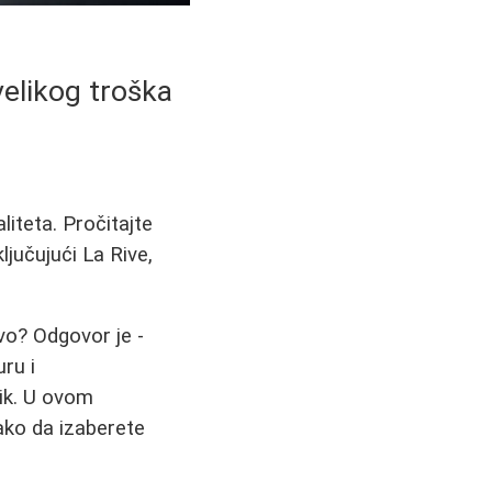
velikog troška
liteta. Pročitajte
jučujući La Rive,
vo? Odgovor je -
uru i
ik. U ovom
ako da izaberete