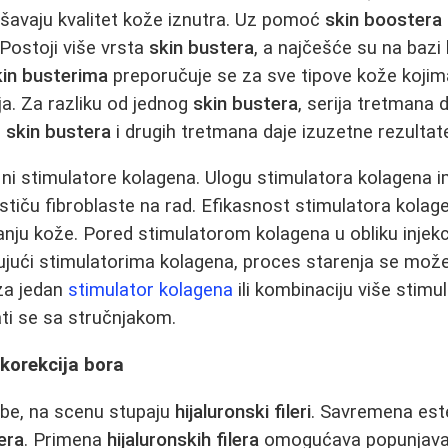
šavaju kvalitet kože iznutra. Uz pomoć
skin boostera
a. Postoji više vrsta
skin bustera
, a najčešće su na bazi
kin busterima
preporučuje se za sve tipove kože kojim
ja. Za razliku od jednog
skin bustera
, serija tretmana 
a
skin bustera
i drugih tretmana daje izuzetne rezultat
 ni stimulatore kolagena. Ulogu stimulatora kolagena im
tiču fibroblaste na rad. Efikasnost stimulatora kolag
ju kože. Pored stimulatorom kolagena u obliku injekcij
ujući stimulatorima kolagena, proces starenja se može
 za jedan
stimulator kolagena
ili kombinaciju više stimu
ti se sa stručnjakom.
i korekcija bora
be, na scenu stupaju
hijaluronski fileri
. Savremena este
lera
. Primena
hijaluronskih filera
omogućava popunjavanj