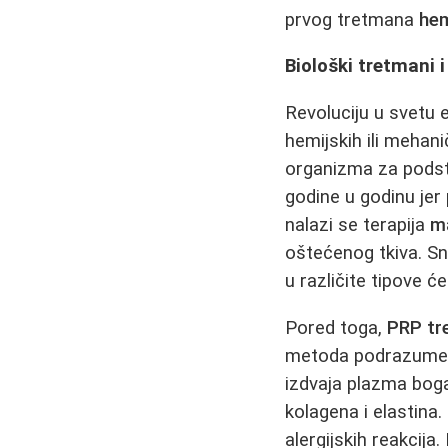
prvog tretmana
hem
Biološki tretmani 
Revoluciju u svetu 
hemijskih ili mehan
organizma za podst
godine u godinu jer
nalazi se terapija
ma
oštećenog tkiva. S
u različite tipove će
Pored toga,
PRP tr
metoda podrazumeva 
izdvaja plazma bog
kolagena i elastina
alergijskih reakcija