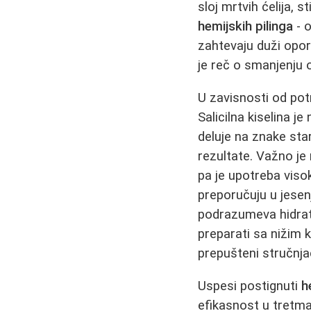
sloj mrtvih ćelija, 
hemijskih pilinga
- o
zahtevaju duži opor
je reč o smanjenju o
U zavisnosti od pot
Salicilna kiselina 
deluje na znake sta
rezultate. Važno j
pa je upotreba vis
preporučuju u jese
podrazumeva hidrata
preparati sa nižim k
prepušteni stručnja
Uspesi postignuti
h
efikasnost u tretma