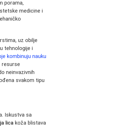
im porama,
estetske medicine i
mehaničko
rstima, uz obilje
u tehnologije i
oje kombinuju nauku
e resurse
 do neinvazivnih
agođena svakom tipu
a. Iskustva sa
ja lica
koža blistava