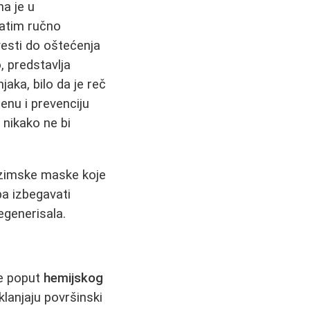
a je u
atim ručno
vesti do oštećenja
o, predstavlja
aka, bilo da je reč
enu i prevenciju
 nikako ne bi
enzimske maske koje
a izbegavati
egenerisala.
de poput
hemijskog
klanjaju površinski