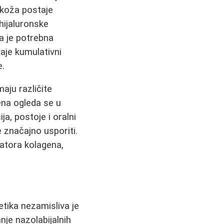
koža postaje
 hijaluronske
a je potrebna
daje kumulativni
e.
aju različite
ena ogleda se u
a, postoje i oralni
 značajno usporiti.
latora kolagena,
tika nezamisliva je
e nazolabijalnih