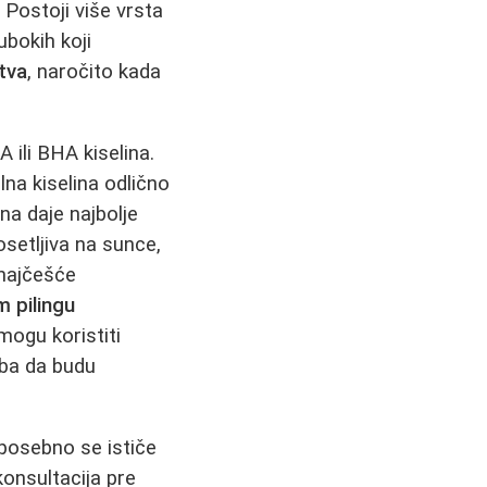
 Postoji više vrsta
ubokih koji
stva
, naročito kada
 ili BHA kiselina.
na kiselina odlično
na daje najbolje
setljiva na sunce,
najčešće
 pilingu
mogu koristiti
ba da budu
 posebno se ističe
konsultacija pre