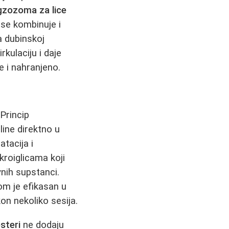
gzozoma za lice
 se kombinuje i
 dubinskoj
kulaciju i daje
e i nahranjeno.
Princip
line direktno u
tacija i
ikroiglicama koji
nih supstanci.
m je efikasan u
kon nekoliko sesija.
steri
ne dodaju