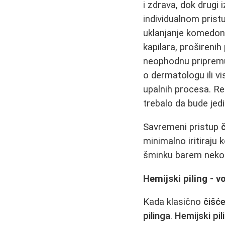
i zdrava, dok drugi
individualnom pris
uklanjanje komedona
kapilara, proširenih 
neophodnu pripremu
o dermatologu ili vi
upalnih procesa. R
trebalo da bude jedi
Savremeni pristup
č
minimalno iritiraju 
šminku barem nekolik
Hemijski piling - v
Kada klasično
čišće
pilinga
.
Hemijski pil