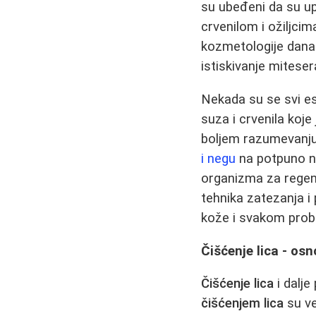
su ubeđeni da su up
crvenilom i ožiljcim
kozmetologije danas
istiskivanje miteser
Nekada su se svi est
suza i crvenila koje
boljem razumevanju
i negu
na potpuno no
organizma za regener
tehnika zatezanja i
kože i svakom prob
Čišćenje lica - os
Čišćenje lica
i dalje
čišćenjem lica
su ve