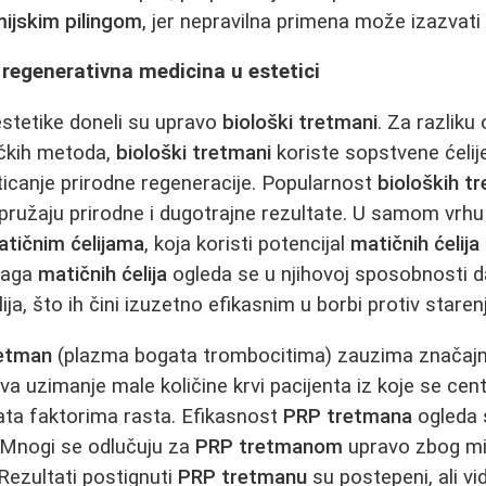
ijskim pilingom
, jer nepravilna primena može izazvati 
i regenerativna medicina u estetici
estetike doneli su upravo
biološki tretmani
. Za razliku 
ičkih metoda,
biološki tretmani
koriste sopstvene ćelije
icanje prirodne regeneracije. Popularnost
bioloških t
 pružaju prirodne i dugotrajne rezultate. U samom vrh
tičnim ćelijama
, koja koristi potencijal
matičnih ćelija
naga
matičnih ćelija
ogleda se u njihovoj sposobnosti 
lija, što ih čini izuzetno efikasnim u borbi protiv staren
etman
(plazma bogata trombocitima) zauzima značaj
uzimanje male količine krvi pacijenta iz koje se cent
ata faktorima rasta. Efikasnost
PRP tretmana
ogleda s
. Mnogi se odlučuju za
PRP tretmanom
upravo zbog mi
. Rezultati postignuti
PRP tretmanu
su postepeni, ali vidl