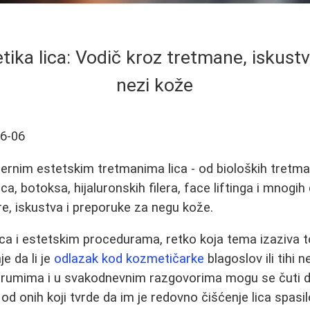
ika lica: Vodič kroz tretmane, iskustva
nezi kože
6-06
rnim estetskim tretmanima lica - od bioloških tretma
ica, botoksa, hijaluronskih filera, face liftinga i mnogih
e, iskustva i preporuke za negu kože.
lica i estetskim procedurama, retko koja tema izaziva t
je da li je
odlazak kod kozmetičarke
blagoslov ili tihi n
orumima i u svakodnevnim razgovorima mogu se čuti d
od onih koji tvrde da im je redovno čišćenje lica spasil