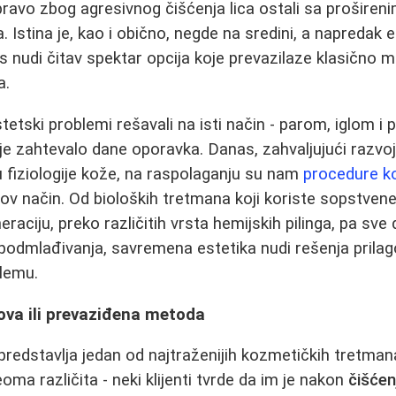
ravo zbog agresivnog čišćenja lica ostali sa proširen
a. Istina je, kao i obično, negde na sredini, a napredak 
 nudi čitav spektar opcija koje prevazilaze klasično 
a.
etski problemi rešavali na isti način - parom, iglom i p
 je zahtevalo dane oporavka. Danas, zahvaljujući razvoj
 fiziologije kože, na raspolaganju su nam
procedure k
v način. Od bioloških tretmana koji koriste sopstven
aciju, preko različitih vrsta hemijskih pilinga, pa sve
 podmlađivanja, savremena estetika nudi rešenja pril
lemu.
nova ili prevaziđena metoda
 predstavlja jedan od najtraženijih kozmetičkih tretman
oma različita - neki klijenti tvrde da im je nakon
čišćen