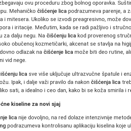
 izbegavaju ovu proceduru zbog bolnog oporavka. Suštin
tupu. Mehaničko
čišćenje lica
podrazumeva parenje, a z
 i mitesera. Ukoliko se izvodi preagresivno, može do
pora i iritacije. Međutim, kada se radi pažljivo i stručn
 za dalju negu. Na
čišćenju lica
kod proverenog stručnj
soko obučenoj kozmetičarki, akcenat se stavlja na higij
edovno odlazak na
čišćenje lica
može biti deo rutine, ali
ni vid nege.
išćenju lica
sve više uključuje ultrazvučne špatule i 
kožu. Ipak, i dalje važi pravilo da nakon
čišćenja lica
treb
o sati, a idealno i ceo dan, kako bi se koža smirila i r
oćne kiseline za novi sjaj
nje lica
nije dovoljno, na red dolaze intenzivnije meto
ing
podrazumeva kontrolisanu aplikaciju kiselina koje u