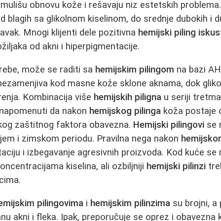
stimulišu obnovu kože i rešavaju niz estetskih problema.
d blagih sa glikolnom kiselinom, do srednje dubokih i d
avak. Mnogi klijenti dele pozitivna
hemijski piling isku
žiljaka od akni i hiperpigmentacije.
rebe, može se raditi sa
hemijskim pilingom
na bazi AHA
je nezamenjiva kod masne kože sklone aknama, dok glikol
renja. Kombinacija više
hemijskih piligna
u seriji tretma
e napomenuti da nakon
hemijskog pilinga
koža postaje o
okog zaštitnog faktora obavezna.
Hemijski pilingovi
se 
njem i zimskom periodu. Pravilna nega nakon
hemijskom
ciju i izbegavanje agresivnih proizvoda. Kod kuće se 
oncentracijama kiselina, ali ozbiljniji
hemijski pilinzi
tre
cima.
emijskim pilingovima
i
hemijskim pilinzima
su brojni, a
nu akni i fleka. Ipak, preporučuje se oprez i obavezna 