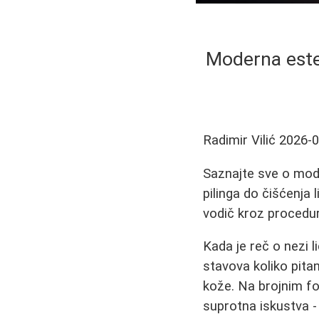
Moderna estet
Radimir Vilić
2026-0
Saznajte sve o mode
pilinga do čišćenja l
vodič kroz procedur
Kada je reč o nezi 
stavova koliko pitan
kože. Na brojnim f
suprotna iskustva - 