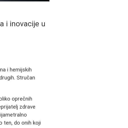
 i inovacije u
na i hemijskih
 drugih. Stručan
oliko oprečnih
eprijatelj zdrave
ijametralno
o ten, do onih koji