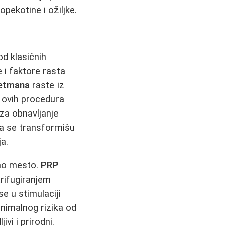
opekotine i ožiljke.
od klasičnih
 i faktore rasta
retmana
raste iz
u ovih procedura
za obnavljanje
da se transformišu
ja.
no mesto.
PRP
rifugiranjem
e u stimulaciji
nimalnog rizika od
jivi i prirodni.