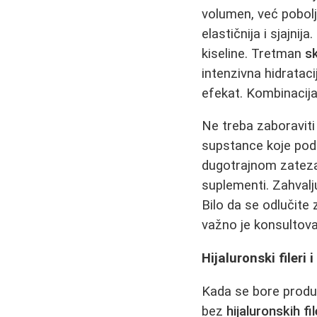
volumen, već pobolj
elastičnija i sjajnij
kiseline. Tretman
s
intenzivna hidrataci
efekat. Kombinacij
Ne treba zaboraviti
supstance koje pods
dugotrajnom zatezan
suplementi. Zahvalj
Bilo da se odlučite
važno je konsultova
Hijaluronski fileri 
Kada se bore produ
bez
hijaluronskih fi