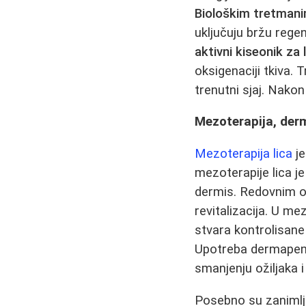
Biološkim tretman
uključuju bržu rege
aktivni kiseonik za 
oksigenaciji tkiva.
trenutni sjaj. Nako
Mezoterapija, derm
Mezoterapija lica
je
mezoterapije lica je
dermis. Redovnim od
revitalizacija. U me
stvara kontrolisane
Upotreba dermapena
smanjenju ožiljaka i
Posebno su zanimlji