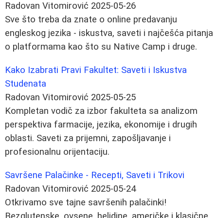
Radovan Vitomirović
2025-05-26
Sve što treba da znate o online predavanju
engleskog jezika - iskustva, saveti i najčešća pitanja
o platformama kao što su Native Camp i druge.
Kako Izabrati Pravi Fakultet: Saveti i Iskustva
Studenata
Radovan Vitomirović
2025-05-25
Kompletan vodič za izbor fakulteta sa analizom
perspektiva farmacije, jezika, ekonomije i drugih
oblasti. Saveti za prijemni, zapošljavanje i
profesionalnu orijentaciju.
Savršene Palačinke - Recepti, Saveti i Trikovi
Radovan Vitomirović
2025-05-24
Otkrivamo sve tajne savršenih palačinki!
Bezglutenske, ovsene, heljdine, američke i klasične