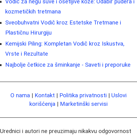
Vodič za negu suve i osetljive kože: Odabir pudera i
kozmetičkih tretmana
Sveobuhvatni Vodič kroz Estetske Tretmane i
Plastičnu Hirurgiju
Kemijski Piling: Kompletan Vodič kroz Iskustva,
Vrste i Rezultate
Najbolje četkice za šminkanje - Saveti i preporuke
O nama
|
Kontakt
|
Politika privatnosti
|
Uslovi
korišćenja
|
Marketinški servisi
Urednici i autori ne preuzimaju nikakvu odgovornost