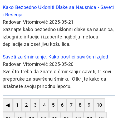
Kako Bezbedno Ukloniti Dlake sa Nausnica - Saveti
i Rešenja
Radovan Vitomirović
2025-05-21
Saznajte kako bezbedno ukloniti dlake sa nausnica,
izbegnite iritacije i izaberite najbolju metodu
depilacije za osetljivu kožu lica.
Saveti za šminkanje: Kako postići savršen izgled
Radovan Vitomirović
2025-05-20
Sve što treba da znate o šminkanju: saveti, trikovi i
preporuke za savršenu šminku. Otkrijte kako da
istaknete svoju prirodnu lepotu.
◀
1
2
3
4
5
6
7
8
9
10